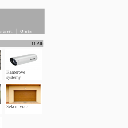
rtneři
O nás
11 Alb
Kamerove
systemy
Sekcni vrata