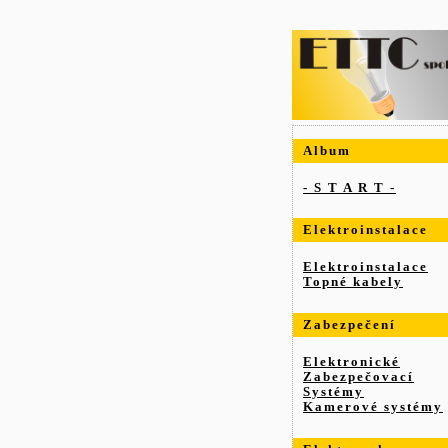
Album
- S T A R T -
Elektroinstalace
Elektroinstalace
Topné kabely
Zabezpečení
Elektronické
Zabezpečovací
Systémy
Kamerové systémy