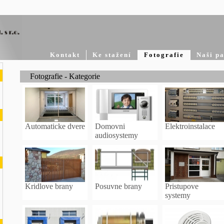
Kontakt
Ke stažení
Fotografie
Naši pa
Fotografie
- Kategorie
Automaticke dvere
Domovni
Elektroinstalace
audiosystemy
Kridlove brany
Posuvne brany
Pristupove
systemy