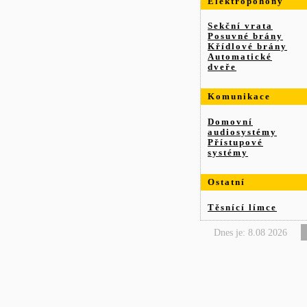
Elektropohony
Sekční vrata
Posuvné brány
Křídlové brány
Automatické
dveře
Komunikace
Domovní
audiosystémy
Přístupové
systémy
Ostatní
Těsnící límce
Dnes je: 8.08 2026